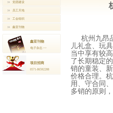
党团建设
员工天地
工会组织
鑫亚刊物
杭州九昂品
鑫亚刊物
儿礼盒、玩具
电子杂志 >>
当中享有较高
了长期稳定的
项目招商
销的童装、新
0571-86592288
价格合理。杭
用、守合同、
多销的原则，