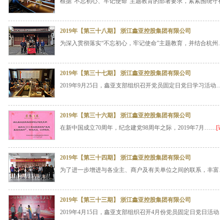
根据“不忘初心、牢记使命”主题教育的部署要求，紧紧围绕守
2019年【第三十八期】 浙江鑫亚控股集团有限公司
为深入贯彻落实“不忘初心，牢记使命”主题教育，并结合杭州
2019年【第三十七期】 浙江鑫亚控股集团有限公司
2019年9月25日，鑫亚支部组织召开党员固定日党日学习活动
2019年【第三十六期】 浙江鑫亚控股集团有限公司
在新中国成立70周年，纪念建党98周年之际，2019年7月……
[
2019年【第三十四期】 浙江鑫亚控股集团有限公司
为了进一步增进与各业主、商户及有关单位之间的联系，丰富
2019年【第三十三期】 浙江鑫亚控股集团有限公司
2019年4月15日，鑫亚支部组织召开4月份党员固定日党日活