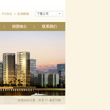
OA办公
企业邮箱
招贤纳士
联系我们
您现在的位置：
首页
>> 鑫亚刊物