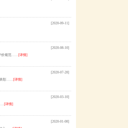
[2020-09-11]
[2020-08-10]
评价规范……
[详情]
[2020-07-28]
励表彰……
[详情]
[2020-03-10]
……
[详情]
[2020-01-08]