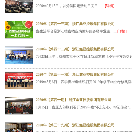
2020年9月15日，以党员固定活动日党日……
[详情]
2020年【第四十三期】 浙江鑫亚控股集团有限公司
鑫生活平台是浙江德鑫物业为更好服务楼宇业主……
[详情]
2020年【第四十二期】 浙江鑫亚控股集团有限公司
7月23日上午，杭州市江干区在钱江新城发布《楼宇平方效益
2020年【第四十一期】 浙江鑫亚控股集团有限公司
2019年5月8日，四季青街道组织召开2019年楼宇物业考核奖
2020年【第四十期】 浙江鑫亚控股集团有限公司
1月15日，鑫亚支部顺利召开2019年度“不忘初心、牢记使命”
2020年【第三十九期】 浙江鑫亚控股集团有限公司