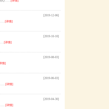
初心……
[详情]
[2019-12-06]
……
[详情]
[2019-10-10]
……
[详情]
[2019-08-03]
详情]
[2019-06-03]
……
[详情]
[2019-04-30]
动……
[详情]