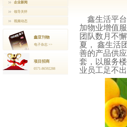
企业新闻
领导关怀
鑫生活平台
视频动态
加物业增值服
团队数月不懈
鑫亚刊物
夏， 鑫生活
电子杂志 >>
善的产品供应
套，以服务楼
项目招商
业员工足不出
0571-86592288