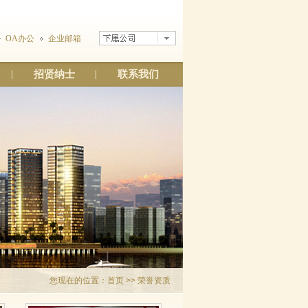
OA办公
企业邮箱
招贤纳士
联系我们
您现在的位置：
首页
>> 荣誉资质