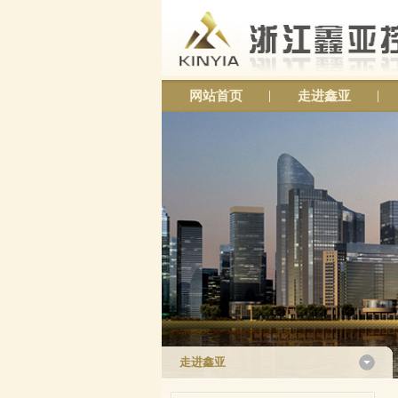
网站首页
走进鑫亚
走进鑫亚