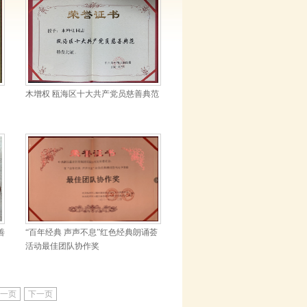
木增权 瓯海区十大共产党员慈善典范
善
“百年经典 声声不息”红色经典朗诵荟
活动最佳团队协作奖
一页
下一页