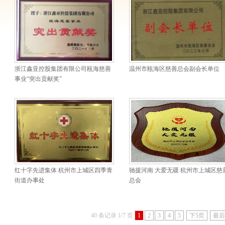
浙江鑫亚控股集团有限公司瓯海慈善
温州市瓯海区慈善总会副会长单位
事业“突出贡献奖”
红十字先进集体 杭州市上城区四季青
驰援河南 大爱无疆 杭州市上城区慈
街道办事处
总会
40 条记录 1/7 页
1
2
3
4
5
下5页
最后