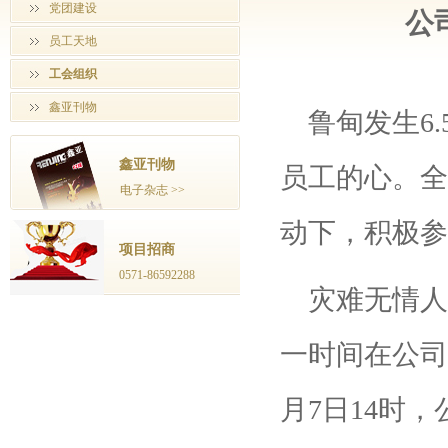
党团建设
公
员工天地
工会组织
鑫亚刊物
鲁甸发生6.
鑫亚刊物
员工的心。全
电子杂志 >>
动下，积极参
项目招商
0571-86592288
灾难无情人
一时间在公司
月7日14时，