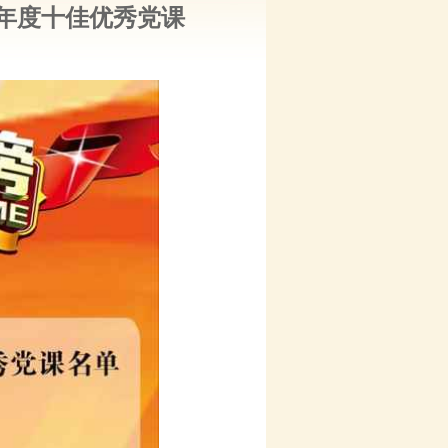
5年度十佳优秀党课