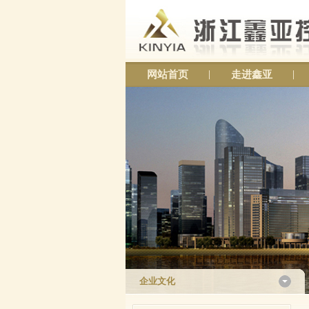
网站首页
走进鑫亚
企业文化