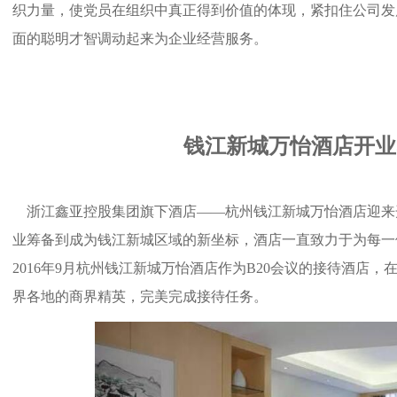
织力量，使党员在组织中真正得到价值的体现，紧扣住公司发
面的聪明才智调动起来为企业经营服务。
钱江新城万怡酒店开业
浙江鑫亚控股集团旗下酒店——杭州钱江新城万怡酒店迎来开
业筹备到成为钱江新城区域的新坐标，酒店一直致力于为每一
2016年9月杭州钱江新城万怡酒店作为B20会议的接待酒店，在
界各地的商界精英，完美完成接待任务。