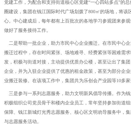
党建工作，为配合和支持街道核心区党建“一心四站多点”的总
圈建设，集团在钱江国际时代广场划拨了800㎡的场地，将该
心。中心建成后，每年都有上百批次的各地学习参观团来参观
做好了服务接待工作。
二是帮助一批企业，助力市民中心企业搬迁。在市民中心企
搬迁过程中，存在时间紧张、场地难寻、经费紧张等困难需求
发，积极与街道对接，主动提供优质办公楼，甚至让出了集团
企业，并为入驻企业提供了优惠的租金政策，甚至为部分企业
业搬迁装修。在该项工作中，集团共为乐创会产业园等10多家企
三是参与一系列志愿服务，助力文明新风倡导传播。作为钱
积极组织公司党员骨干和楼内企业员工，常年坚持参加街道组
保障、钱江新城灯光秀志愿服务、核心区文明劝导服务中，集
与志愿服务活动。