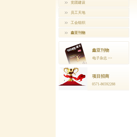
党团建设
员工天地
工会组织
鑫亚刊物
鑫亚刊物
电子杂志 >>
项目招商
0571-86592288