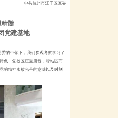
中共杭州市江干区区委
握精髓
团党建基地
区党委的带领下，我们参观考察学习了
特色，党校区庄重肃穆，驿站区商
党的精神永放光芒的意味以及时刻