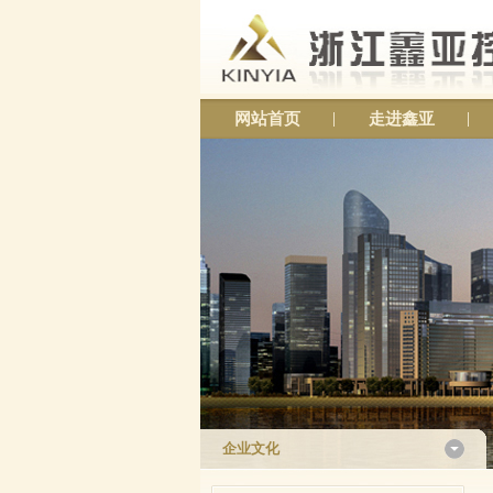
网站首页
走进鑫亚
企业文化