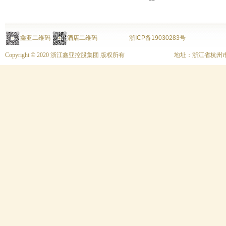
鑫亚二维码
酒店二维码
浙ICP备19030283号
Copyright © 2020 浙江鑫亚控股集团 版权所有
地址：浙江省杭州市上城区富