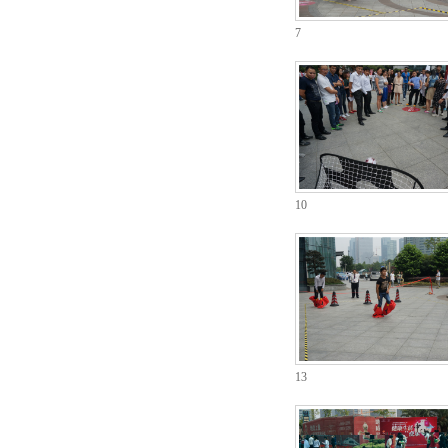
7
10
13