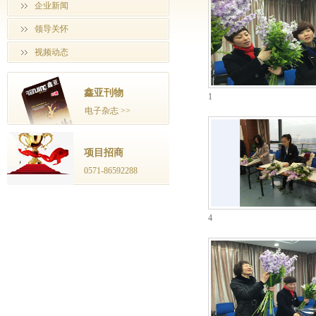
企业新闻
领导关怀
视频动态
鑫亚刊物
1
电子杂志 >>
项目招商
0571-86592288
4