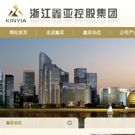
网站首页
走进鑫亚
鑫亚动态
公司产
鑫亚动态