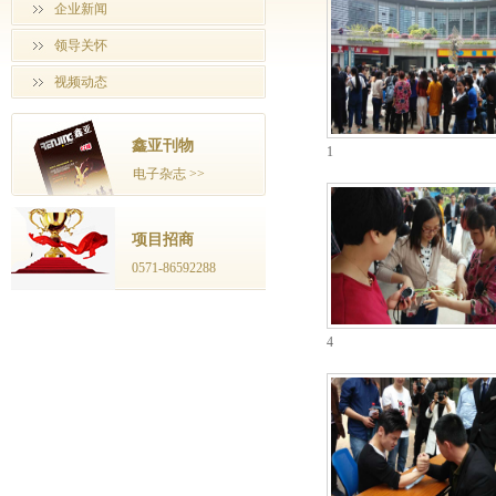
企业新闻
领导关怀
视频动态
鑫亚刊物
1
电子杂志 >>
项目招商
0571-86592288
4