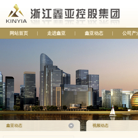
网站首页
走进鑫亚
鑫亚动态
公司产
鑫亚动态
视频动态