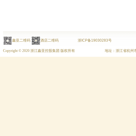
鑫亚二维码
酒店二维码
浙ICP备19030283号
Copyright © 2020 浙江鑫亚控股集团 版权所有
地址：浙江省杭州市上城区富