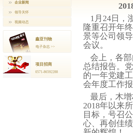
企业新闻
2
领导关怀
1月24日
视频动态
隆重召开年终
景等公司领导
鑫亚刊物
会议。
电子杂志 >>
会上，各部
总结报告。党
项目招商
0571-86592288
的一年党建工
会年度工作报
最后，木增
2018年以
目标，号召公
心、再创佳绩
新的辉煌！