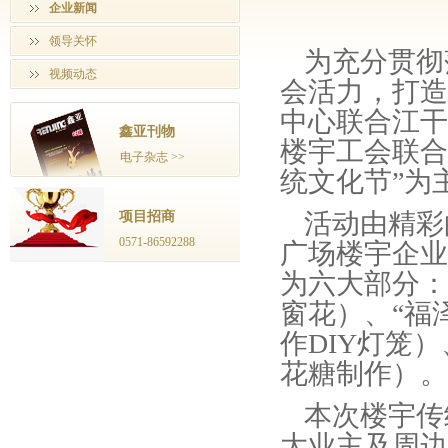
企业新闻
领导关怀
为充分贯彻
视频动态
会活力，打造
中心联合江干
鑫亚刊物
楼宇工会联合
电子杂志 >>
统文化节”为
活动由精彩
项目招商
0571-86592288
广场楼宇企业
为六大部分：
窗花）、“福
作DIY灯笼
花糖制作）。
本次楼宇传
大业主及周边