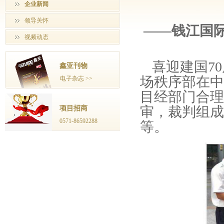
企业新闻
领导关怀
——钱江国
视频动态
喜迎建国70
鑫亚刊物
场秩序部在中
电子杂志 >>
目经部门合理
审，裁判组成
项目招商
0571-86592288
等。