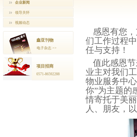
企业新闻
领导关怀
视频动态
感恩有您，
们工作过程中
鑫亚刊物
任与支持！
电子杂志 >>
值此感恩节
项目招商
业主对我们工
0571-86592288
物业服务中心
你”为主题的
情寄托于美丽
人、朋友，以