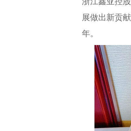
浙江鑫亚控股
展做出新贡献
年。