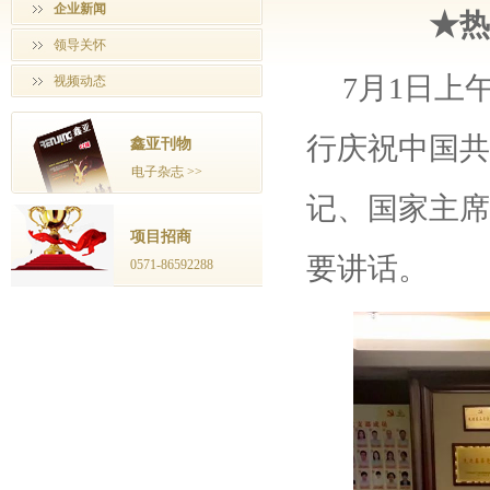
企业新闻
★热
领导关怀
7月1日上
视频动态
行庆祝中国共
鑫亚刊物
电子杂志 >>
记、国家主席
项目招商
要讲话。
0571-86592288