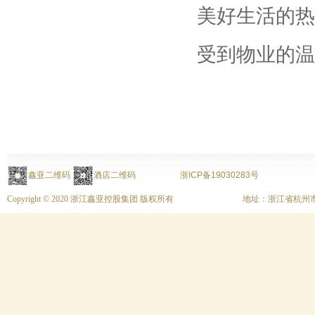
美好生活的热
受到物业的温
鑫亚二维码
酒店二维码
浙ICP备19030283号
Copyright © 2020 浙江鑫亚控股集团 版权所有
地址：浙江省杭州市上城区富