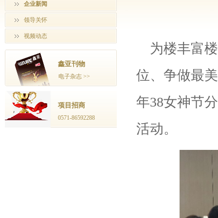
企业新闻
领导关怀
视频动态
为楼丰富楼
鑫亚刊物
位、争做最美
电子杂志 >>
年38女神节
项目招商
0571-86592288
活动。