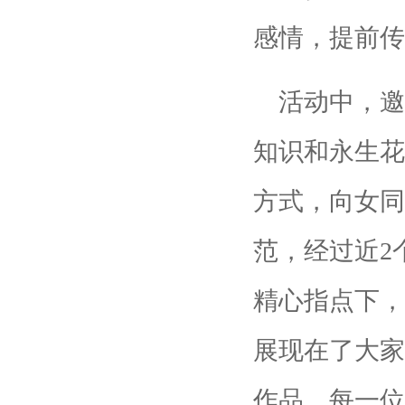
感情，提前传
活动中，邀
知识和永生花
方式，向女同
范，经过近2
精心指点下，
展现在了大家
作品，每一位