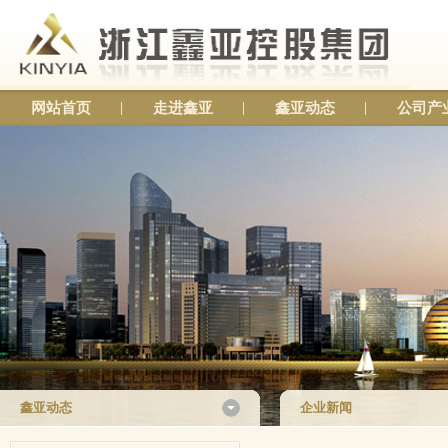
网站首页
走进鑫亚
鑫亚动态
公司产
鑫亚动态
企业新闻