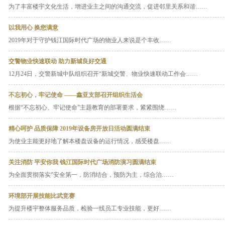
为了丰富楼宇文化生活，增进业主之间的沟通交流，促进邻里关系和谐……
以我用心 换您满意
2019年对于守护钱江国际时代广场的物业人来说是个丰收……
交警物业快速联动 助力新城良好交通
12月24日，交警新城中队组织召开“新城交警、物业快速联动工作会……
不忘初心，牢记使命 ——鑫亚支部召开组织生活会
根据“不忘初心、牢记使命”主题教育的部署要求，紧紧围绕……
精心呵护 品质保障 2019年设备房开放日活动圆满结束
为使业主能更好地了解本楼盘设备的运行情况，感受楼盘……
关注消防 平安你我 钱江国际时代广场消防演习圆满结束
为全面贯彻落实"安全第一，防消结合，预防为主，综合治……
环境部开展技能比武竞赛
为提升楼宇整体服务品质，检验一线员工专业技能，更好……