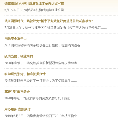
德鑫物业ISO9001质量管理体系再认证审核
6月15-17日，万泰认证机构对德鑫物业公司……
钱江国际时代广场被评为“楼宇平方效益评价规范首批试点单位”
7月23日上午，杭州市江干区在钱江新城发布《楼宇平方效益评价规范……
消防安全重于山
为了测试我楼宇消防系统设备运行性能，检测消防设备……
疫情当前，物业向前
2020年春节，一场突如其来的新型冠状病毒疫情肆虐……
科学研判形势、精准把握疫情
疫情爆发以来已经过了一月有余，为了保障民生……
花开“疫”散再聚会
2020年年初，“新冠”病毒的突然来袭打乱了我们……
用心服务 喜报频传
2019年5月8日，四季青街道组织召开2019年楼宇物业……