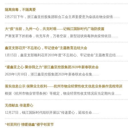
隔离病毒，不隔离爱
2月27日下午，浙江鑫亚控股集团联合工会主席姜爱意为奋战在物业疫情……
大“疫”当前，九州一心，共克时艰——记钱江国际时代广场防疫篇
严寒笼罩下的初春，街无车舟，万巷空寂，新型冠状病毒肺炎疫情依旧……
鑫亚支部召开“不忘初心，牢记使命”主题教育总结大会
1月15日，鑫亚支部顺利召开2019年度“不忘初心、牢记使命”主题教育总结……
“凝鑫亚之心·聚你我之力”浙江鑫亚控股集团2020年新春联欢会
2020年1月10日，浙江鑫亚控股集团2020年新春联欢会在集……
落实信息公示 保障业主权利——杭州市物业经营性收支信息业务操作流程培训
根据《杭州市物业管理条例》等规定，物业经营性收支情况应当定期向业……
无偿献血 传递爱心
12月27日，钱江国际时代组织开展以“传递爱心，延续生命……
“邻里同行 情暖德鑫”楼宇邻里节